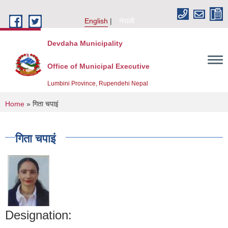
Skip to main content
English
नेपाली
Devdaha Municipality
Office of Municipal Executive
Lumbini Province, Rupendehi Nepal
You are here
Home
» गिता चपाइं
गिता चपाइं
Designation: