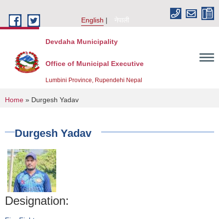
Skip to main content
English
नेपाली
Devdaha Municipality
Office of Municipal Executive
Lumbini Province, Rupendehi Nepal
You are here
Home
» Durgesh Yadav
Durgesh Yadav
Designation: