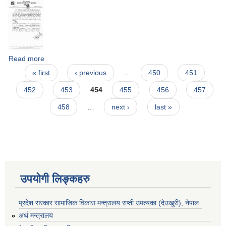
Read more
about फार्मेसी सहायक, सहायक पाँचौं तह (विज्ञापन नं. ११/०७९-८०)
Pages
पदको अन्तिम नतिजा प्रकाशन सम्बन्धमा ।
« first
‹ previous
…
450
451
452
453
454
455
456
457
458
…
next ›
last »
उपयोगी लिङ्कहरु
प्रदेश सरकार सामाजिक विकास मन्‍‍त्रालय राप्ती उपत्यका (देउखुरी), नेपाल
अर्थ मन्त्रालय