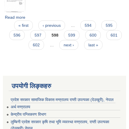
Read more
about घर नक्सा अभिलेखिकरण सम्बन्धि सूचना ।
Pages
« first
‹ previous
…
594
595
596
597
598
599
600
601
602
…
next ›
last »
उपयोगी लिङ्कहरु
प्रदेश सरकार सामाजिक विकास मन्‍‍त्रालय राप्ती उपत्यका (देउखुरी), नेपाल
अर्थ मन्त्रालय
केन्द्रीय पन्जिकरण विभाग
लुम्बिनी प्रदेश सरकार कृषि तथा भूमि व्यवस्था मन्त्रालय, राप्ती उपत्यका
(देउखुरी) नेपाल