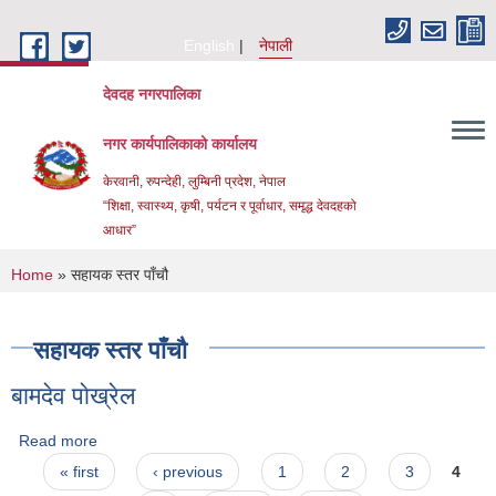
Skip to main content
English
नेपाली
देवदह नगरपालिका
नगर कार्यपालिकाको कार्यालय
केरवानी, रुपन्देही, लुम्बिनी प्रदेश, नेपाल
“शिक्षा, स्वास्थ्य, कृषी, पर्यटन र पूर्वाधार, समृद्ध देवदहको
आधार”
You are here
Home
» सहायक स्तर पाँचौ
सहायक स्तर पाँचौ
बामदेव पाेख्रेल
Urban Resilience and livability Improvement Project(URLIP)
Read more
about बामदेव पाेख्रेल
Pages
« first
‹ previous
1
2
3
4