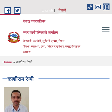
Skip to main content
English
नेपाली
देवदह नगरपालिका
नगर कार्यपालिकाको कार्यालय
केरवानी, रुपन्देही, लुम्बिनी प्रदेश, नेपाल
“शिक्षा, स्वास्थ्य, कृषी, पर्यटन र पूर्वाधार, समृद्ध देवदहको
आधार”
You are here
Home
» काशीराम रेग्मी
काशीराम रेग्मी
Urban Resilience and livability Improvement Project(URLIP)