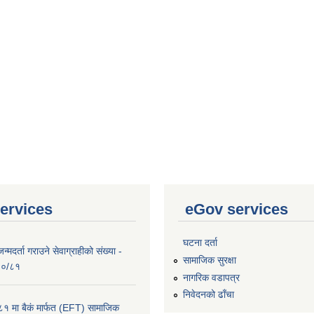
ervices
eGov services
घटना दर्ता
्मदर्ता गराउने सेवाग्राहीको संख्या -
सामाजिक सुरक्षा
०८०/८१
नागरिक वडापत्र
निवेदनको ढाँचा
 मा बैकं मार्फत (EFT) सामाजिक