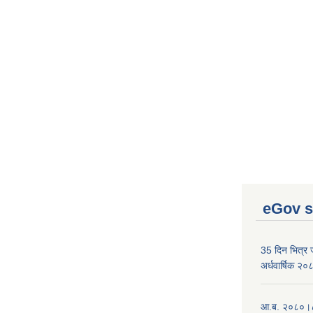
eGov s
35 दिन भित्र जन
अर्धवार्षिक २
आ.ब. २०८०।८१