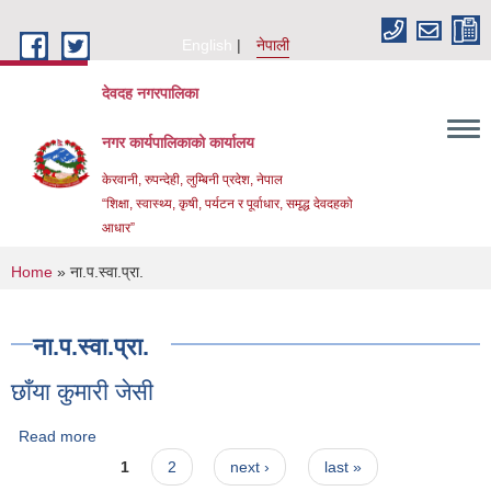
Skip to main content
English
नेपाली
देवदह नगरपालिका
नगर कार्यपालिकाको कार्यालय
केरवानी, रुपन्देही, लुम्बिनी प्रदेश, नेपाल
“शिक्षा, स्वास्थ्य, कृषी, पर्यटन र पूर्वाधार, समृद्ध देवदहको
आधार”
You are here
Home
» ना.प.स्वा.प्रा.
ना.प.स्वा.प्रा.
छाँया कुमारी जेसी
Urban Resilience and livability Improvement Project(URLIP)
Read more
about छाँया कुमारी जेसी
Pages
1
2
next ›
last »