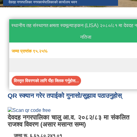
देवदह नगरपालिका नगरकार्यपालिकाको कार्यालय भवन
स्थानीय तह संस्थागत क्षमता स्वमूल्याङ्कन (LISA) २०८०/८१ मा देवदह
नतिजा
जम्मा प्राप्तंक ९५.२५%
विस्तृत विवरणको लागि यँहा क्लिक गर्नुहोस...
QR स्क्यान गरेर तपाईको गुनासो/सुझाव पठाउनुहोस्
देवदह नगरपालिका चालु आ.व. २०८२/८३ मा संकलित
राजश्व विवरण (असार मसान्त सम्म)
जम्मा रू. ६,६५,८०,२४१.०१