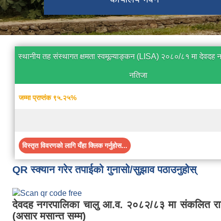
स्थानीय तह संस्थागत क्षमता स्वमूल्याङ्कन (LISA) २०८०/८१ मा देवदह
नतिजा
जम्मा प्राप्तंक ९५.२५%
विस्तृत विवरणको लागि यँहा क्लिक गर्नुहोस...
QR स्क्यान गरेर तपाईको गुनासो/सुझाव पठाउनुहोस्
देवदह नगरपालिका चालु आ.व. २०८२/८३ मा संकलित रा
(असार मसान्त सम्म)