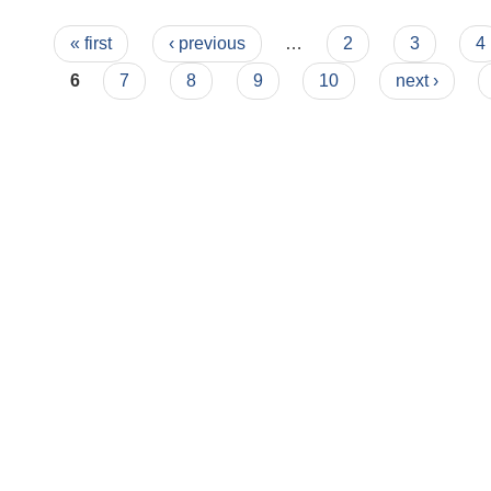
Pages
« first
‹ previous
…
2
3
4
6
7
8
9
10
next ›